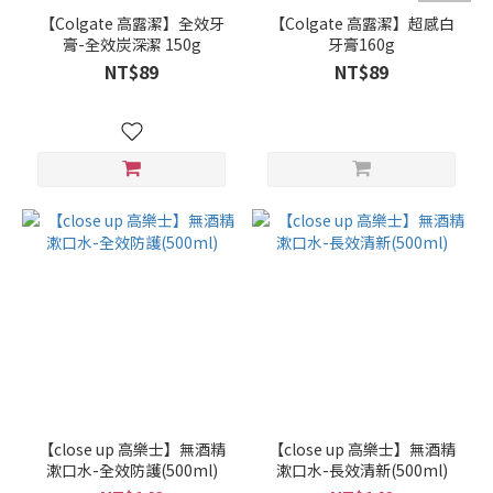
Shu
【Colgate 高露潔】全效牙
【Colgate 高露潔】超感白
uemura
膏-全效炭深潔 150g
牙膏160g
植村秀
NT$89
NT$89
(14)
KEYRA
奇拉
(8)
Milbon
哥德式
(7)
Kumano
熊野油
脂 (6)
Madame
Heng 興
太太 (6)
【close up 高樂士】無酒精
【close up 高樂士】無酒精
Adidas
漱口水-全效防護(500ml)
漱口水-長效清新(500ml)
愛迪達