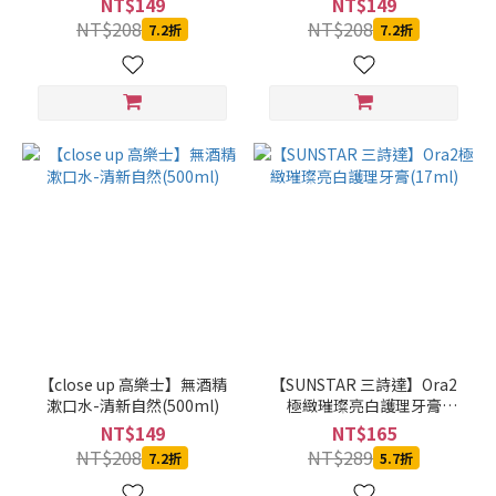
NT$149
NT$149
(5)
NT$208
NT$208
7.2折
7.2折
SABON
(5)
YANAGIYA
日本柳屋
(5)
看
更
多
價格
(NT$)
【close up 高樂士】無酒精
【SUNSTAR 三詩達】Ora2
漱口水-清新自然(500ml)
極緻璀璨亮白護理牙膏
~
(17ml)
NT$149
NT$165
NT$208
NT$289
7.2折
5.7折