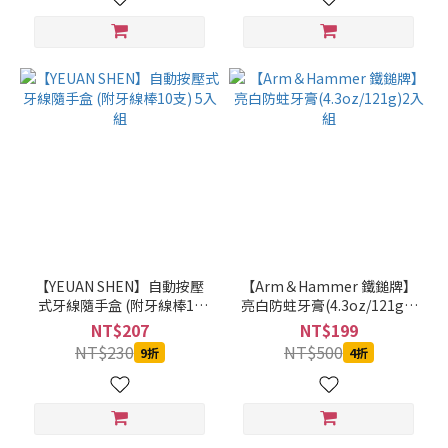
【YEUAN SHEN】自動按壓
【Arm＆Hammer 鐵鎚牌】
式牙線隨手盒 (附牙線棒10
亮白防蛀牙膏(4.3oz/121g)2
支) 5入組
入組
NT$207
NT$199
NT$230
NT$500
9折
4折