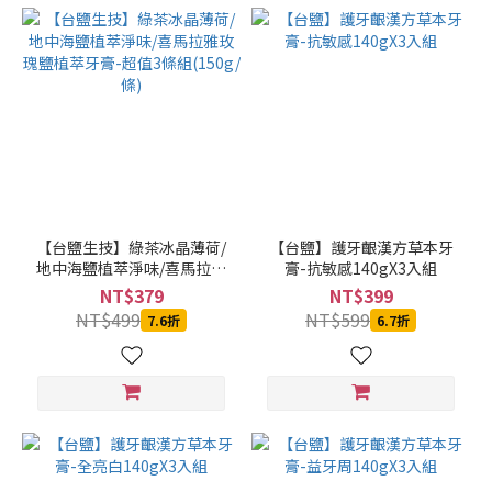
【台鹽生技】綠茶冰晶薄荷/
【台鹽】護牙齦漢方草本牙
地中海鹽植萃淨味/喜馬拉雅
膏-抗敏感140gX3入組
玫瑰鹽植萃牙膏-超值3條組
NT$379
NT$399
(150g/條)
NT$499
NT$599
7.6折
6.7折