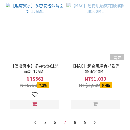
售完
【理膚寶水】多容安泡沫洗
【MAC】超奇肌清爽花瓣淨
面乳 125ML
妝油200ML
NT$562
NT$1,030
NT$790
NT$1,600
7.1折
6.4折
5
6
7
8
9