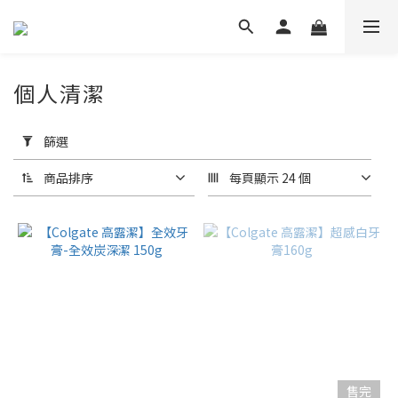
個人清潔
套
用
篩選
篩
選
商品排序
每頁顯示 24 個
(0/20)
品
牌
台
塑
生
醫
(60)
售完