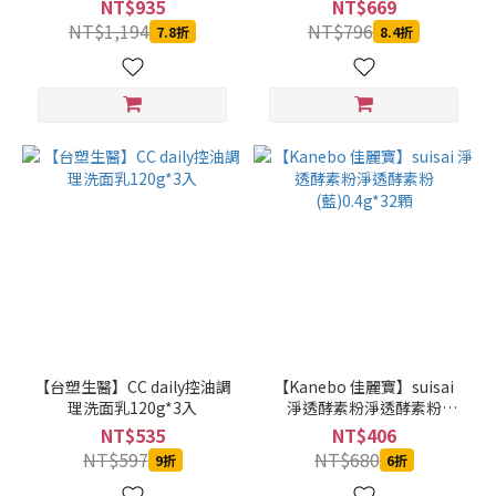
NT$935
NT$669
NT$1,194
NT$796
7.8折
8.4折
【台塑生醫】CC daily控油調
【Kanebo 佳麗寶】suisai
理洗面乳120g*3入
淨透酵素粉淨透酵素粉
(藍)0.4g*32顆
NT$535
NT$406
NT$597
NT$680
9折
6折